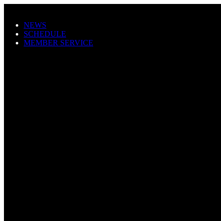
メインコンテンツにスキップ
NEWS
SCHEDULE
MEMBER SERVICE