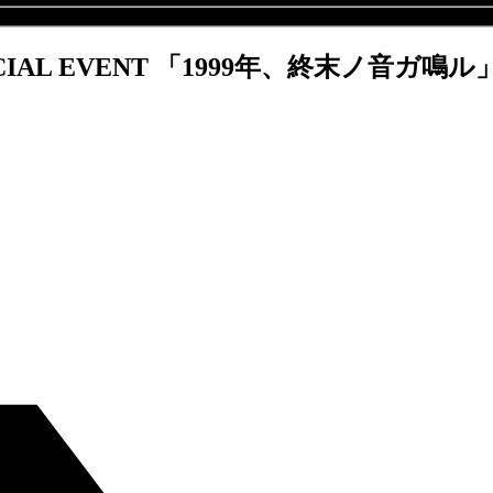
VENT 「1999年、終末ノ音ガ鳴ル」6/3(水