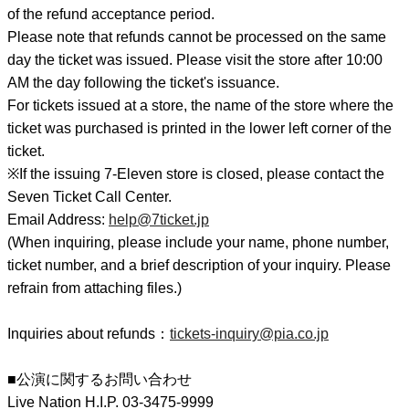
of the refund acceptance period.
Please note that refunds cannot be processed on the same
day the ticket was issued. Please visit the store after 10:00
AM the day following the ticket's issuance.
For tickets issued at a store, the name of the store where the
ticket was purchased is printed in the lower left corner of the
ticket.
※If the issuing 7-Eleven store is closed, please contact the
Seven Ticket Call Center.
Email Address:
help@7ticket.jp
(When inquiring, please include your name, phone number,
ticket number, and a brief description of your inquiry. Please
refrain from attaching files.)
Inquiries about refunds：
tickets-inquiry@pia.co.jp
■公演に関するお問い合わせ
Live Nation H.I.P. 03-3475-9999