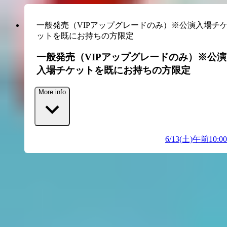
一般発売（VIPアップグレードのみ）※公演入場チ
ットを既にお持ちの方限定
一般発売（VIPアップグレードのみ）※公演
入場チケットを既にお持ちの方限定
More info
6/13(土)午前10:0
注意事項
※6歳未満入場不可・6歳以上有料
※第三者への譲渡、営利目的の転売、オークションへの出品は禁止