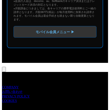
※会員の入会は、docomo、au、Softbankのキャリア決済またはクレ
ジットカード決済の対応となります。
※月額課金につきましては、各キャリアの携帯電話使用料とご一緒の
請求となります。月額387円(税込）が毎月使用料に加算され請求さ
れます。モバイル会員は退会手続きを踏まない限り自動更新となり
ます。
モバイル会員メニュー ▶
LIVE NATION H.I.P.
COMPANY
お問い合わせ
PRIVACY POLICY
COOKIES