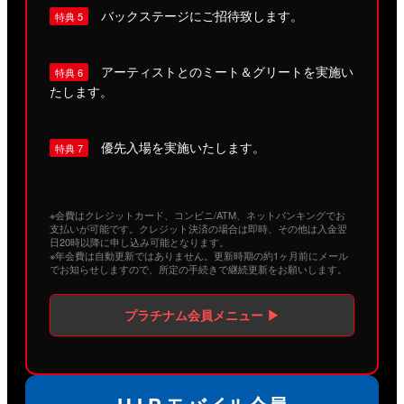
バックステージにご招待致します。
特典 5
アーティストとのミート＆グリートを実施い
特典 6
たします。
優先入場を実施いたします。
特典 7
※会費はクレジットカード、コンビニ/ATM、ネットバンキングでお
支払いが可能です。クレジット決済の場合は即時、その他は入金翌
日20時以降に申し込み可能となります。
※年会費は自動更新ではありません。更新時期の約1ヶ月前にメール
でお知らせしますので、所定の手続きで継続更新をお願いします。
プラチナム会員メニュー ▶