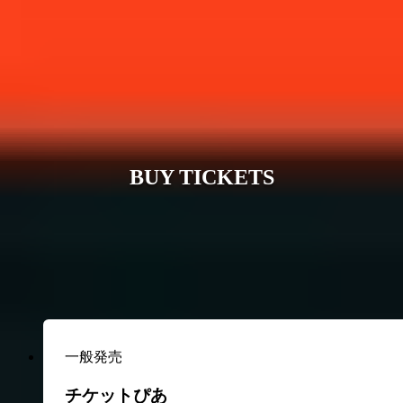
BUY TICKETS
一般発売
受付終了
一般発売
一般発売
チケットぴあ